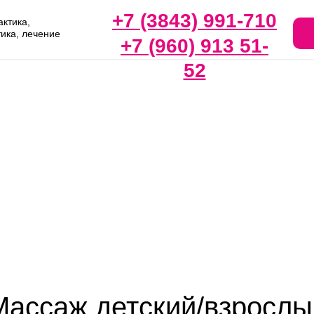
+7 (3843) 991-710
ктика,
тика, лечение
+7 (960) 913 51-
52
Массаж детский/взрослы