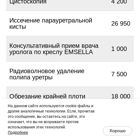
Цистоскопия
4 200
Иссечение парауретральной
26 950
кисты
Консультативный прием врача
1 000
уролога по креслу EMSELLA
Радиоволновое удаление
7 500
полипа уретры
Обрезание крайней плоти
18 000
На данном сайте используются cookie-файлы и
другие аналогичные технологии. Если, прочитав
Пластика метауса
20 000
это сообщение, вы остаетесь на сайте, это
означает, что вы не возражаете против
Чат MAX
использования этих технологий.
Хорошо
Подробнее
Удаление атеромы полового
13 500