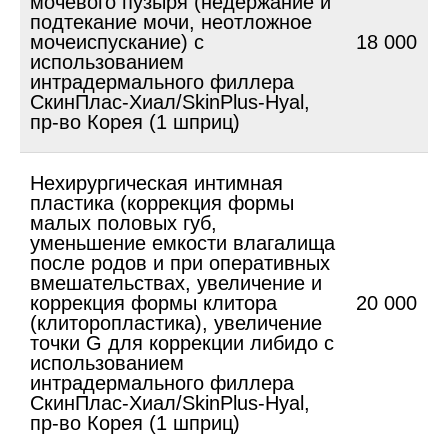
мочевого пузыря (недержание и
подтекание мочи, неотложное
мочеиспускание) с
18 000
использованием
интрадермального филлера
СкинПлас-Хиал/SkinPlus-Hyal,
пр-во Корея (1 шприц)
Нехирургическая интимная
пластика (коррекция формы
малых половых губ,
уменьшение емкости влагалища
после родов и при оперативных
вмешательствах, увеличение и
коррекция формы клитора
20 000
(клиторопластика), увеличение
точки G для коррекции либидо с
использованием
интрадермального филлера
СкинПлас-Хиал/SkinPlus-Hyal,
пр-во Корея (1 шприц)