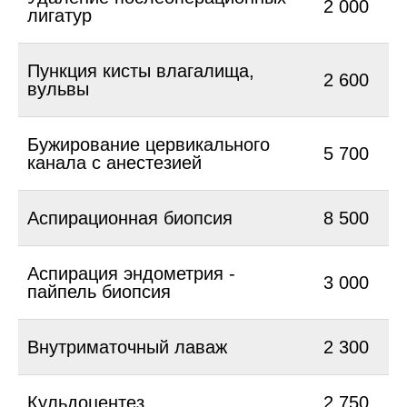
2 000
лигатур
Пункция кисты влагалища,
2 600
вульвы
Бужирование цервикального
5 700
канала с анестезией
Аспирационная биопсия
8 500
Аспирация эндометрия -
3 000
пайпель биопсия
Внутриматочный лаваж
2 300
Кульдоцентез
2 750