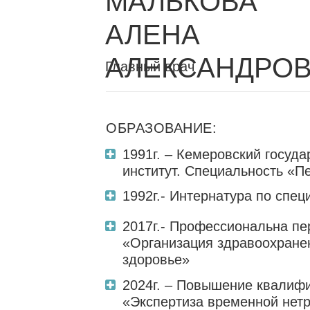
МАЛЬКОВА
АЛЕНА
АЛЕКСАНДРО
Главный врач
ОБРАЗОВАНИЕ:
1991г. – Кемеровский госуд
институт. Специальность «П
1992г.- Интернатура по спе
2017г.- Профессиональна пе
«Организация здравоохране
здоровье»
2024г. – Повышение квалиф
«Экспертиза временной нетр