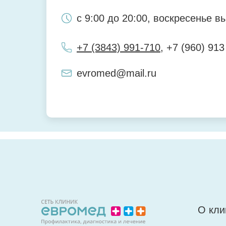
с 9:00 до 20:00, воскресенье в
+7 (3843) 991-710
, +7 (960) 913
evromed@mail.ru
ЛОР-клиника
Центр Семейного Здо
654007, г. Новокузнецк, ул. Ор
654005, г. Новокузнецк, ул. Пир
О кли
с 9:00 до 20:00, воскресенье в
Будни с 9:00 до 20:00