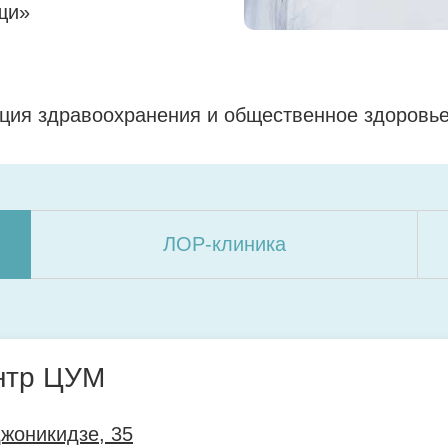
щи»
зация здравоохранения и общественное здоровь
ЛОР-клиника
нтр ЦУМ
джоникидзе, 35