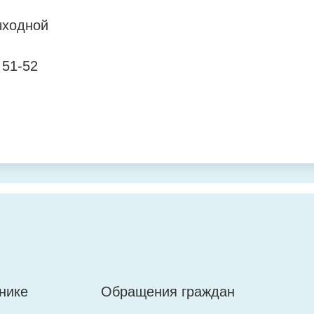
ыходной
 51-52
ровья
джоникидзе, 35
огова, 2
нике
Обращения граждан
ыходной