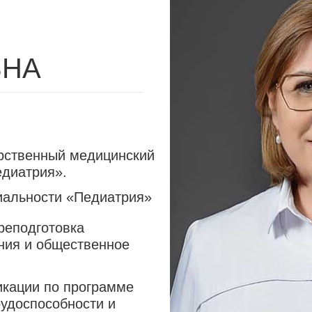
ВНА
арственный медицинский
едиатрия».
циальности «Педиатрия»
реподготовка
ния и общественное
икации по программе
удоспособности и