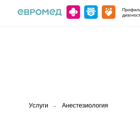
Профила
диагнос
Услуги
→
Анестезиология